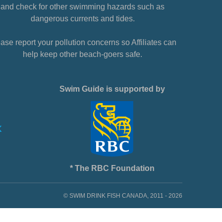
and check for other swimming hazards such as
dangerous currents and tides.
ase report your pollution concerns so Affiliates can
help keep other beach-goers safe.
Swim Guide is supported by
* The RBC Foundation
© SWIM DRINK FISH CANADA, 2011 - 2026