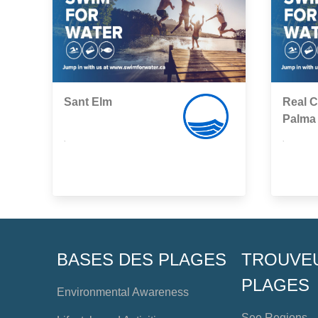
Sant Elm
Real C
Palma
,
,
BASES DES PLAGES
TROUVE
PLAGES
Environmental Awareness
See Regions