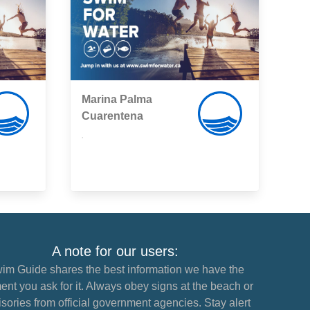
Marina Palma
Cuarentena
,
A note for our users:
im Guide shares the best information we have the
nt you ask for it. Always obey signs at the beach or
sories from official government agencies. Stay alert