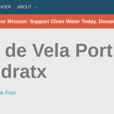
INDER
ABOUT
Our Mission: Support Clean Water Today. Donat
 de Vela Port
dratx
nk Fish