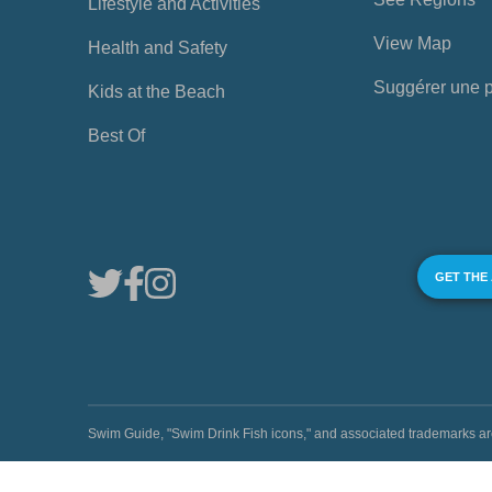
Lifestyle and Activities
View Map
Health and Safety
Suggérer une 
Kids at the Beach
Best Of
GET THE
Swim Guide, "Swim Drink Fish icons," and associated trademark