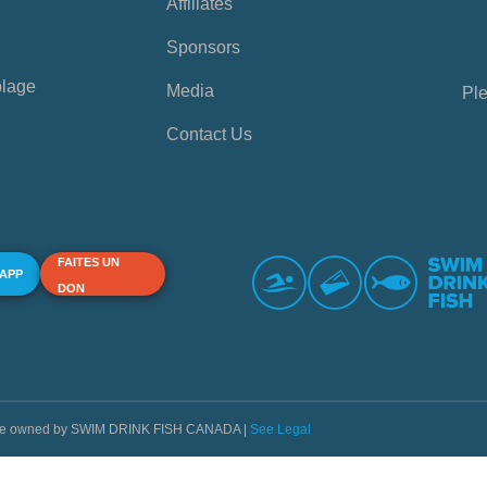
Affiliates
Sponsors
plage
Media
Ple
Contact Us
FAITES UN
 APP
DON
s are owned by SWIM DRINK FISH CANADA |
See Legal