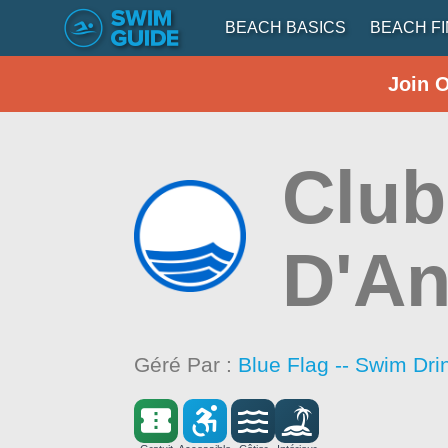
BEACH BASICS
BEACH F
Join 
Club
D'An
Géré Par :
Blue Flag -- Swim Dri