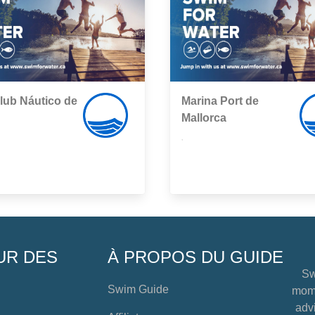
lub Náutico de
Marina Port de
Mallorca
,
UR DES
À PROPOS DU GUIDE
Sw
Swim Guide
mome
advi