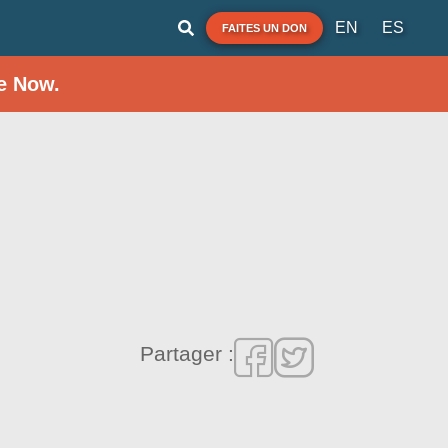
EN
ES
FAITES UN DON
e Now.
Partager :