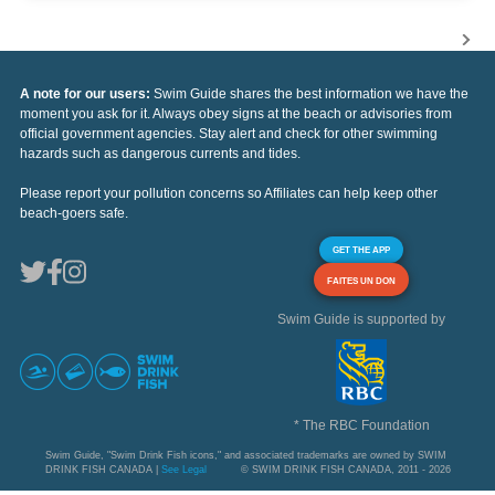
A note for our users:
Swim Guide shares the best information we have the
moment you ask for it. Always obey signs at the beach or advisories from
official government agencies. Stay alert and check for other swimming
hazards such as dangerous currents and tides.
Please report your pollution concerns so Affiliates can help keep other
beach-goers safe.
GET THE APP
FAITES UN DON
Swim Guide is supported by
* The RBC Foundation
Swim Guide, "Swim Drink Fish icons," and associated trademarks are owned by SWIM
DRINK FISH CANADA |
See Legal
© SWIM DRINK FISH CANADA, 2011 - 2026