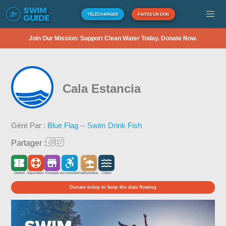
TÉLÉCHARGER
FAITES UN DON
Join Our Mission: Support Clean Water Today. Donate Now.
Cala Estancia
Géré Par :
Blue Flag -- Swim Drink Fish
Partager :
Gratuit
Sauveteur
Kiosque
Accessible
Sablonneux
Côtier
Donate today to keep the data flowing