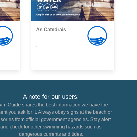
As Catedrais
,
A note for our users:
im Guide shares the best information we have the
nt you ask for it. Always obey signs at the beach or
sories from official government agencies. Stay alert
and check for other swimming hazards such as
dangerous currents and tides.