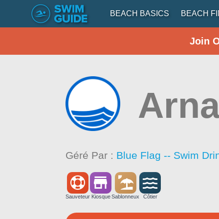
BEACH BASICS
BEACH F
Join 
Arn
Géré Par :
Blue Flag -- Swim Dri
Sauveteur
Kiosque
Sablonneux
Côtier