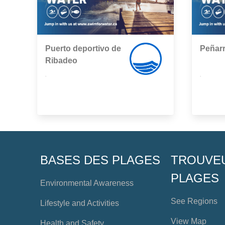
Puerto deportivo de
Peñar
Ribadeo
,
,
BASES DES PLAGES
TROUVE
PLAGES
Environmental Awareness
See Regions
Lifestyle and Activities
View Map
Health and Safety