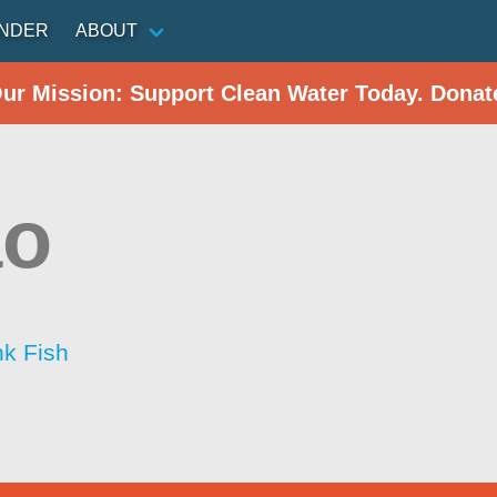
INDER
ABOUT
Our Mission: Support Clean Water Today. Donat
ao
nk Fish