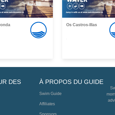
ronda
Os Castros-Illas
,
UR DES
À PROPOS DU GUIDE
Sw
Swim Guide
mome
advi
Affiliates
Sponsors