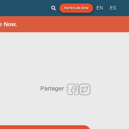
EN
ES
FAITES UN DON
e Now.
Partager :