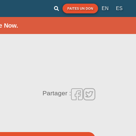
EN
ES
FAITES UN DON
e Now.
Partager :