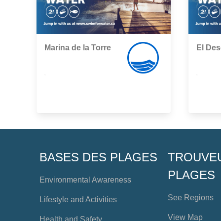
Marina de la Torre
El De
,
,
BASES DES PLAGES
TROUVE
PLAGES
Environmental Awareness
See Regions
Lifestyle and Activities
View Map
Health and Safety