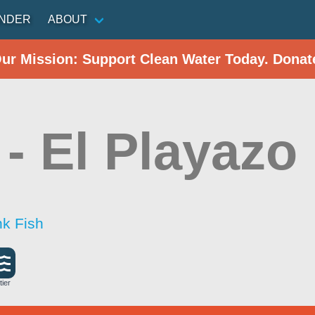
INDER
ABOUT
Our Mission: Support Clean Water Today. Donat
 - El Playazo
nk Fish
tier