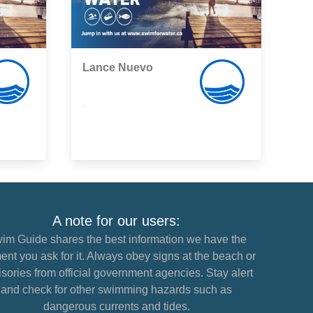
Lance Nuevo
,
A note for our users:
im Guide shares the best information we have the
nt you ask for it. Always obey signs at the beach or
sories from official government agencies. Stay alert
and check for other swimming hazards such as
dangerous currents and tides.