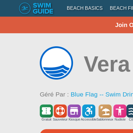
BEACH BASICS
BEACH F
Join 
Vera
Géré Par :
Blue Flag -- Swim Dri
Gratuit
Sauveteur
Kiosque
Accessible
Sablonneux
Nudiste
Cô