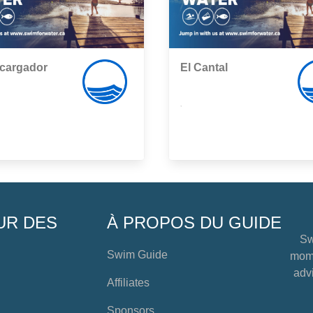
scargador
El Cantal
,
UR DES
À PROPOS DU GUIDE
Sw
Swim Guide
mome
advi
Affiliates
Sponsors