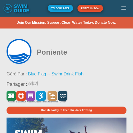
TÉLÉCHARGER
FAITES UN DON
Join Our Mission: Support Clean Water Today. Donate Now.
Poniente
Géré Par :
Blue Flag -- Swim Drink Fish
Partager :
Gratuit
Sauveteur
Kiosque
Accessible
Sablonneux
Côtier
Donate today to keep the data flowing