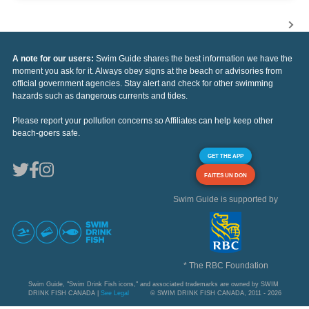
A note for our users:
Swim Guide shares the best information we have the
moment you ask for it. Always obey signs at the beach or advisories from
official government agencies. Stay alert and check for other swimming
hazards such as dangerous currents and tides.
Please report your pollution concerns so Affiliates can help keep other
beach-goers safe.
GET THE APP
FAITES UN DON
Swim Guide is supported by
* The RBC Foundation
Swim Guide, "Swim Drink Fish icons," and associated trademarks are owned by SWIM
DRINK FISH CANADA |
See Legal
© SWIM DRINK FISH CANADA, 2011 - 2026