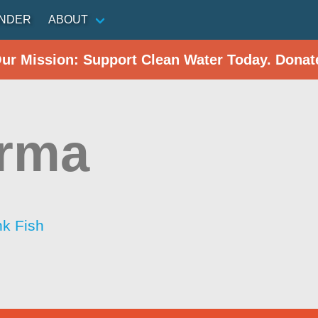
INDER
ABOUT
Our Mission: Support Clean Water Today. Donat
erma
nk Fish