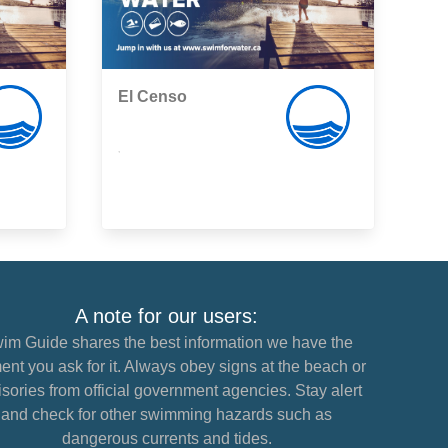
El Censo
,
A note for our users:
im Guide shares the best information we have the
nt you ask for it. Always obey signs at the beach or
sories from official government agencies. Stay alert
and check for other swimming hazards such as
dangerous currents and tides.