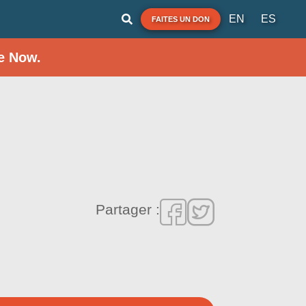
EN
ES
FAITES UN DON
e Now.
Partager :