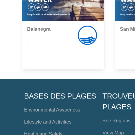
Balanegra
San M
,
,
BASES DES PLAGES
TROUVE
PLAGES
Environmental Awareness
See Regions
Lifestyle and Activities
View Map
Health and Safety