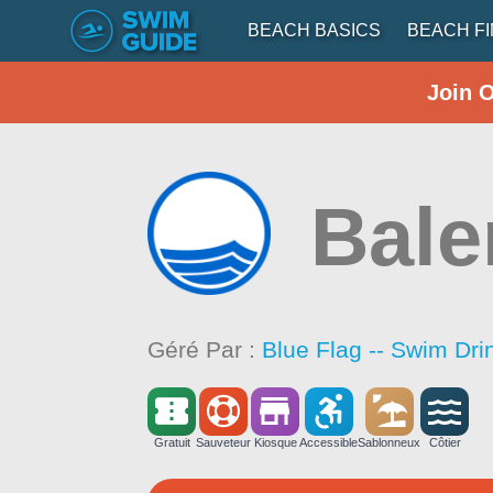
BEACH BASICS
BEACH F
Join 
Bal
Géré Par :
Blue Flag -- Swim Dri
Gratuit
Sauveteur
Kiosque
Accessible
Sablonneux
Côtier