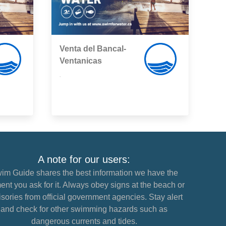
Venta del Bancal-
Ventanicas
,
A note for our users:
im Guide shares the best information we have the
nt you ask for it. Always obey signs at the beach or
sories from official government agencies. Stay alert
and check for other swimming hazards such as
dangerous currents and tides.