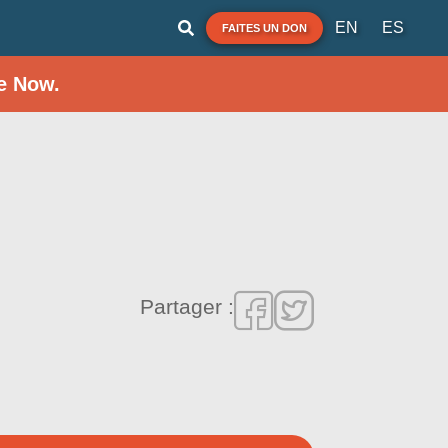
EN
ES
FAITES UN DON
e Now.
Partager :