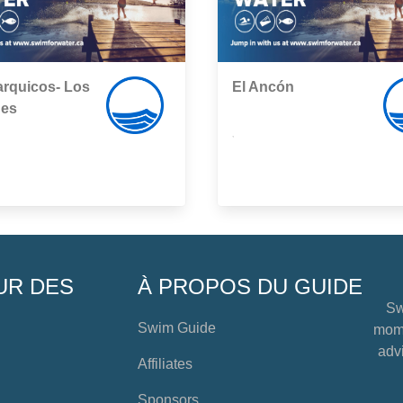
rquicos- Los
El Ancón
es
,
UR DES
À PROPOS DU GUIDE
Sw
Swim Guide
mome
advi
Affiliates
Sponsors