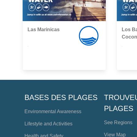
Las Marinicas
Los Ba
Cocon
,
,
BASES DES PLAGES
TROUVE
PLAGES
Environmental Awareness
See Regions
Lifestyle and Activities
View Map
Health and Safety