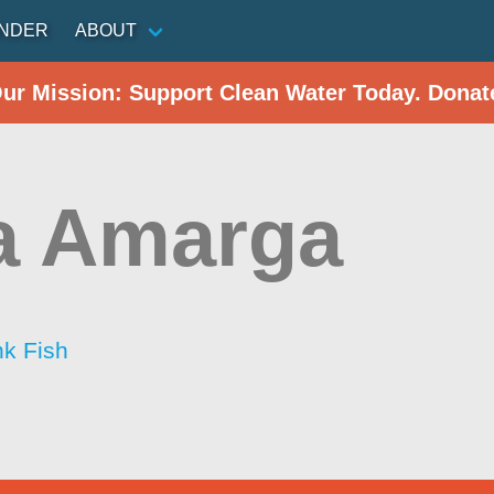
INDER
ABOUT
Our Mission: Support Clean Water Today. Donat
a Amarga
nk Fish