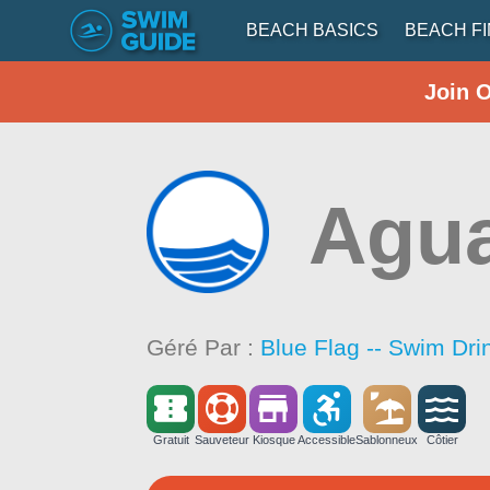
BEACH BASICS
BEACH F
Join 
Agu
Géré Par :
Blue Flag -- Swim Dri
Gratuit
Sauveteur
Kiosque
Accessible
Sablonneux
Côtier