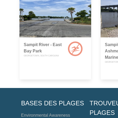
Sampit River - East
Sampit
Bay Park
Ashmo
GEORGETOWN, SOUTH CAROLINA
Marin
GEORGETOW
BASES DES PLAGES
TROUVE
PLAGES
Environmental Awareness