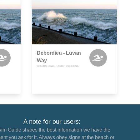
Debordieu - Luvan
Way
GEORGETOWN, SOUTH CAROLINA
A note for our users:
im Guide shares the best information we have the
nt you ask for it. Always obey signs at the beach or