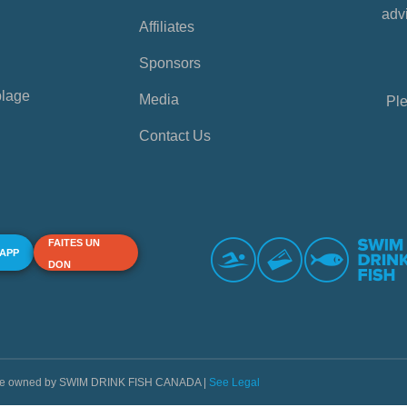
advi
Affiliates
Sponsors
plage
Media
Ple
Contact Us
FAITES UN
 APP
DON
s are owned by SWIM DRINK FISH CANADA |
See Legal