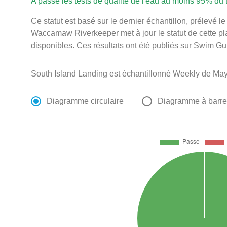
A passé les tests de qualité de l'eau au moins 95% du
Ce statut est basé sur le dernier échantillon, prélevé 
Waccamaw Riverkeeper met à jour le statut de cette pla
disponibles. Ces résultats ont été publiés sur Swim Gui
South Island Landing est échantillonné Weekly de May
Diagramme circulaire
Diagramme à barr