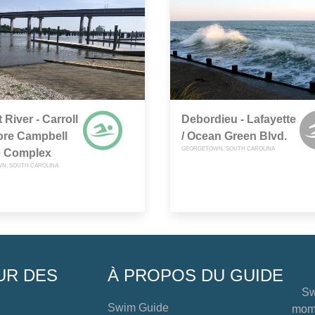
 River - Carroll
Debordieu - Lafayette
re Campbell
/ Ocean Green Blvd.
GEORGETOWN, SOUTH CAROLINA
e Complex
N, SOUTH CAROLINA
UR DES
À PROPOS DU GUIDE
Sw
Swim Guide
mome