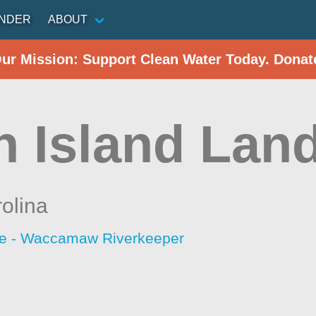
INDER
ABOUT
Our Mission: Support Clean Water Today. Donat
h Island Lan
olina
ce - Waccamaw Riverkeeper