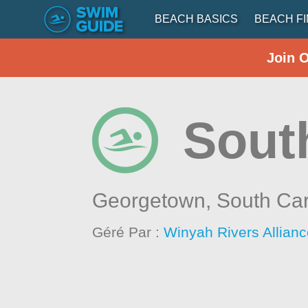
BEACH BASICS
BEACH F
Join 
Sout
Georgetown,
South Car
Géré Par :
Winyah Rivers Allian