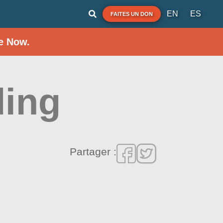
EN
ES
FAITES UN DON
e Now.
ding
Partager :