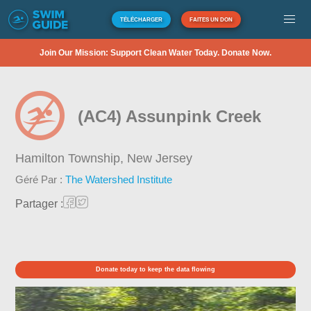
TÉLÉCHARGER
FAITES UN DON
Join Our Mission: Support Clean Water Today. Donate Now.
(AC4) Assunpink Creek
Hamilton Township,
New Jersey
Géré Par :
The Watershed Institute
Partager :
Donate today to keep the data flowing