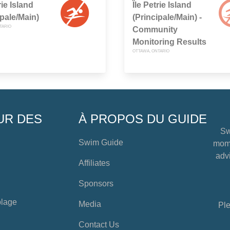
rie Island
Île Petrie Island
ipale/Main)
(Principale/Main) -
TARIO
Community
Monitoring Results
OTTAWA, ONTARIO
UR DES
À PROPOS DU GUIDE
Sw
Swim Guide
mome
advi
Affiliates
Sponsors
plage
Media
Ple
Contact Us