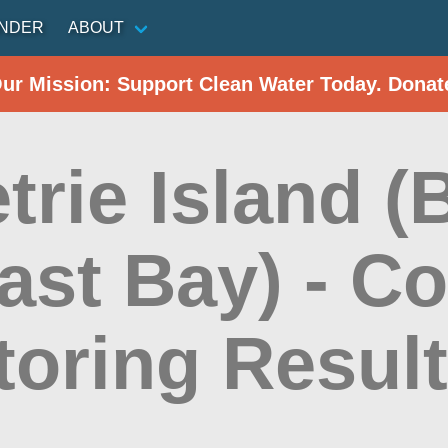
INDER
ABOUT
Our Mission: Support Clean Water Today. Donat
etrie Island (
East Bay) - 
toring Resul