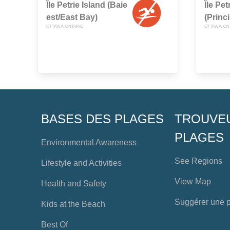
Île Petrie Island (Baie
Île Pet
est/East Bay)
(Princ
OTTAWA, ONTARIO
OTTAWA, ON
BASES DES PLAGES
TROUVE
PLAGES
Environmental Awareness
See Regions
Lifestyle and Activities
View Map
Health and Safety
Suggérer une 
Kids at the Beach
Best Of