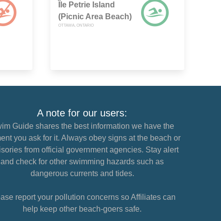
Île Petrie Island
(Picnic Area Beach)
OTTAWA, ONTARIO
A note for our users:
im Guide shares the best information we have the
nt you ask for it. Always obey signs at the beach or
sories from official government agencies. Stay alert
and check for other swimming hazards such as
dangerous currents and tides.
ase report your pollution concerns so Affiliates can
help keep other beach-goers safe.