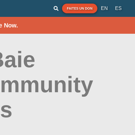
EN
ES
FAITES UN DON
e Now.
Baie
Community
ts