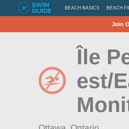
BEACH BASICS
BEACH F
Join 
Île P
est/
Moni
Ottawa,
Ontario