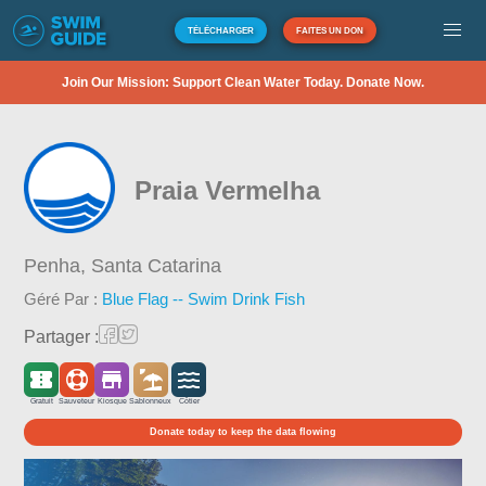
TÉLÉCHARGER
FAITES UN DON
Join Our Mission: Support Clean Water Today. Donate Now.
Praia Vermelha
Penha,
Santa Catarina
Géré Par :
Blue Flag -- Swim Drink Fish
Partager :
Gratuit
Sauveteur
Kiosque
Sablonneux
Côtier
Donate today to keep the data flowing