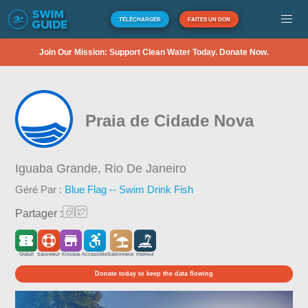
TÉLÉCHARGER
FAITES UN DON
Join Our Mission: Support Clean Water Today. Donate Now.
Praia de Cidade Nova
Iguaba Grande,
Rio De Janeiro
Géré Par :
Blue Flag -- Swim Drink Fish
Partager :
Gratuit
Sauveteur
Kiosque
Accessible
Sablonneux
Intérieur
Donate today to keep the data flowing