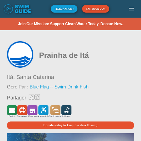
TÉLÉCHARGER
FAITES UN DON
Join Our Mission: Support Clean Water Today. Donate Now.
Prainha de Itá
Itá,
Santa Catarina
Géré Par :
Blue Flag -- Swim Drink Fish
Partager :
Gratuit
Sauveteur
Kiosque
Accessible
Sablonneux
Intérieur
Donate today to keep the data flowing