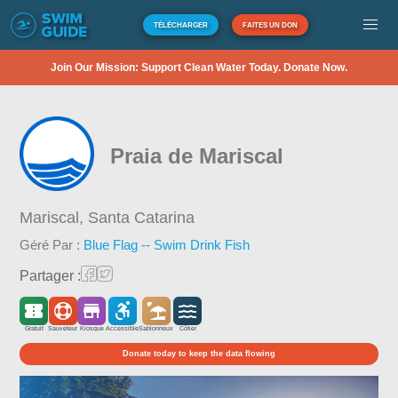
TÉLÉCHARGER
FAITES UN DON
Join Our Mission: Support Clean Water Today. Donate Now.
Praia de Mariscal
Mariscal,
Santa Catarina
Géré Par :
Blue Flag -- Swim Drink Fish
Partager :
Gratuit
Sauveteur
Kiosque
Accessible
Sablonneux
Côtier
Donate today to keep the data flowing