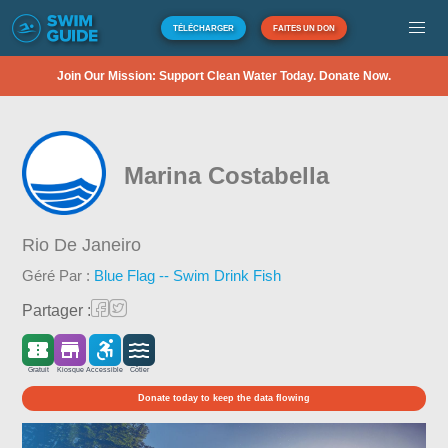
TÉLÉCHARGER
FAITES UN DON
Join Our Mission: Support Clean Water Today. Donate Now.
Marina Costabella
Rio De Janeiro
Géré Par :
Blue Flag -- Swim Drink Fish
Partager :
Gratuit
Kiosque
Accessible
Côtier
Donate today to keep the data flowing