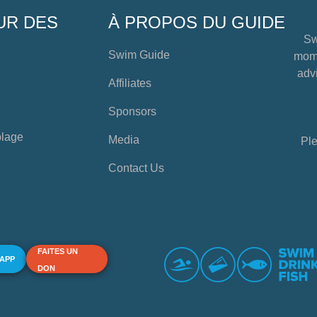
UR DES
À PROPOS DU GUIDE
Sw
Swim Guide
mome
advi
Affiliates
Sponsors
plage
Media
Ple
Contact Us
FAITES UN
 APP
DON