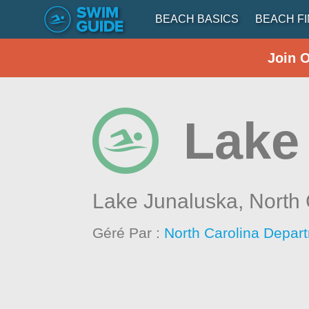
BEACH BASICS
BEACH F
Join 
Lake
Lake Junaluska,
North 
Géré Par :
North Carolina Depar