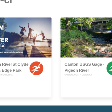
 River at Clyde
Canton USGS Gage -
s Edge Park
Pigeon River
TH CAROLINA
CANTON, NORTH CAROLINA