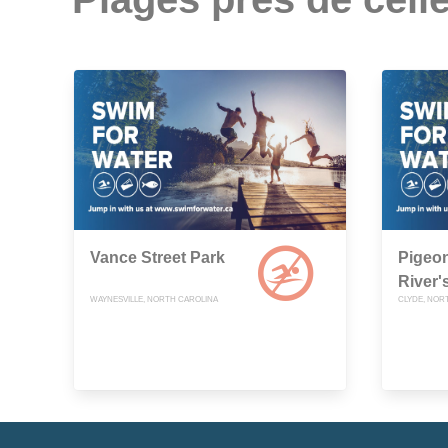
Vance Street Park
Pigeon
River'
WAYNESVILLE, NORTH CAROLINA
CLYDE, NOR