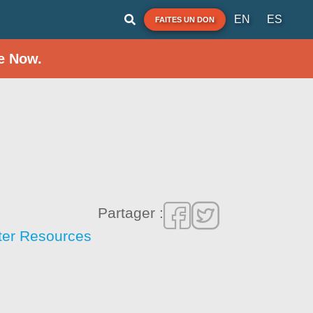
EN
ES
FAITES UN DON
e Now.
Partager :
ater Resources