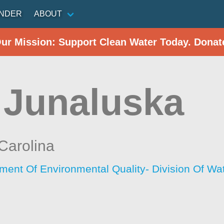
INDER
ABOUT
Our Mission: Support Clean Water Today. Donat
 Junaluska
Carolina
tment Of Environmental Quality- Division Of W