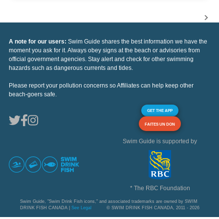
A note for our users:
Swim Guide shares the best information we have the
moment you ask for it. Always obey signs at the beach or advisories from
official government agencies. Stay alert and check for other swimming
hazards such as dangerous currents and tides.
Please report your pollution concerns so Affiliates can help keep other
beach-goers safe.
GET THE APP
FAITES UN DON
Swim Guide is supported by
* The RBC Foundation
Swim Guide, "Swim Drink Fish icons," and associated trademarks are owned by SWIM
DRINK FISH CANADA |
See Legal
© SWIM DRINK FISH CANADA, 2011 - 2026