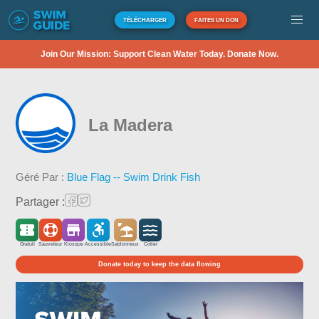
TÉLÉCHARGER
FAITES UN DON
Join Our Mission: Support Clean Water Today. Donate Now.
La Madera
Géré Par :
Blue Flag -- Swim Drink Fish
Partager :
Gratuit
Sauveteur
Kiosque
Accessible
Sablonneux
Côtier
Donate today to keep the data flowing