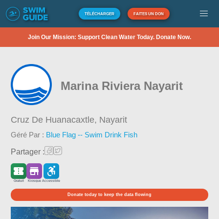
TÉLÉCHARGER
FAITES UN DON
Join Our Mission: Support Clean Water Today. Donate Now.
Marina Riviera Nayarit
Cruz De Huanacaxtle,
Nayarit
Géré Par :
Blue Flag -- Swim Drink Fish
Partager :
Gratuit
Kiosque
Accessible
Donate today to keep the data flowing