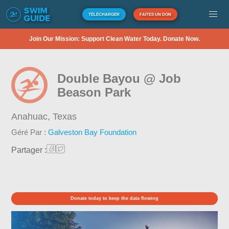
TÉLÉCHARGER
FAITES UN DON
Join Our Mission: Support Clean Water Today. Donate Now.
Double Bayou @ Job
Beason Park
Anahuac,
Texas
Géré Par :
Galveston Bay Foundation
Partager :
Donate today to keep the data flowing