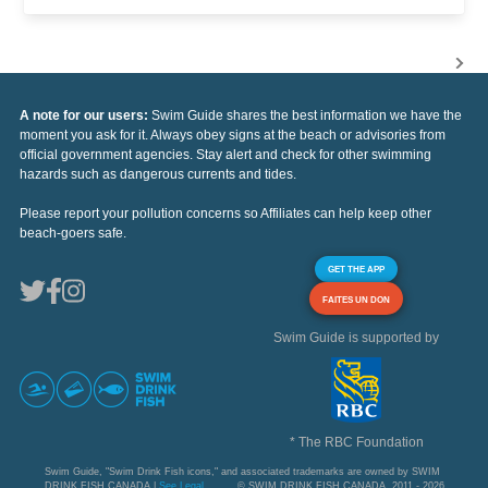
A note for our users:
Swim Guide shares the best information we have the
moment you ask for it. Always obey signs at the beach or advisories from
official government agencies. Stay alert and check for other swimming
hazards such as dangerous currents and tides.
Please report your pollution concerns so Affiliates can help keep other
beach-goers safe.
GET THE APP
FAITES UN DON
Swim Guide is supported by
* The RBC Foundation
Swim Guide, "Swim Drink Fish icons," and associated trademarks are owned by SWIM
DRINK FISH CANADA |
See Legal
© SWIM DRINK FISH CANADA, 2011 - 2026