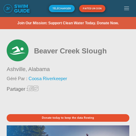
TÉLÉCHARGER
FAITES UN DON
Join Our Mission: Support Clean Water Today. Donate Now.
Beaver Creek Slough
Ashville,
Alabama
Géré Par :
Coosa Riverkeeper
Partager :
Donate today to keep the data flowing