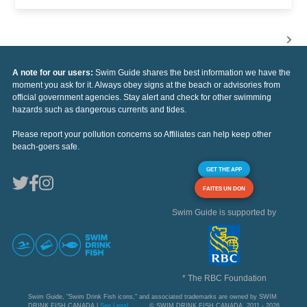
A note for our users:
Swim Guide shares the best information we have the
moment you ask for it. Always obey signs at the beach or advisories from
official government agencies. Stay alert and check for other swimming
hazards such as dangerous currents and tides.
Please report your pollution concerns so Affiliates can help keep other
beach-goers safe.
GET THE APP
FAITES UN DON
Swim Guide is supported by
* The RBC Foundation
Swim Guide, "Swim Drink Fish icons," and associated trademarks are owned by SWIM
DRINK FISH CANADA |
See Legal
© SWIM DRINK FISH CANADA, 2011 - 2026