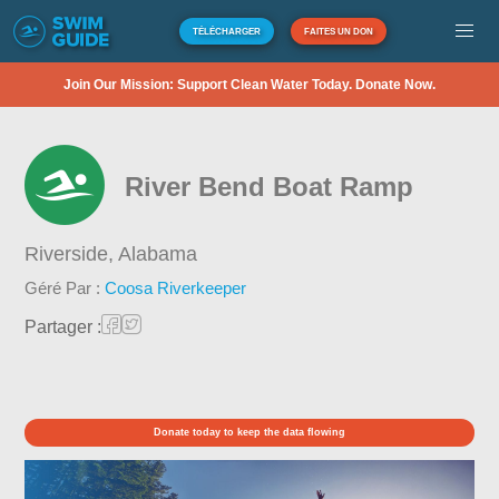
TÉLÉCHARGER
FAITES UN DON
Join Our Mission: Support Clean Water Today. Donate Now.
River Bend Boat Ramp
Riverside,
Alabama
Géré Par :
Coosa Riverkeeper
Partager :
Donate today to keep the data flowing