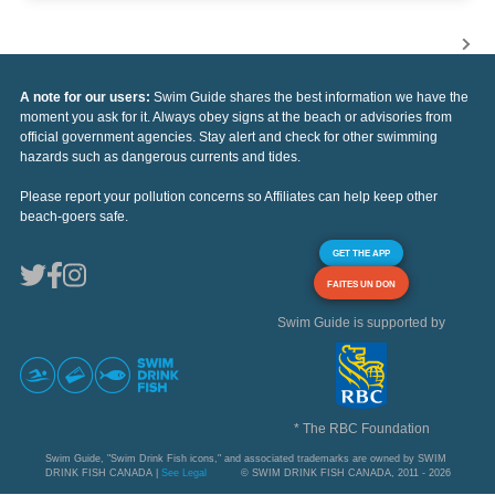
A note for our users:
Swim Guide shares the best information we have the
moment you ask for it. Always obey signs at the beach or advisories from
official government agencies. Stay alert and check for other swimming
hazards such as dangerous currents and tides.
Please report your pollution concerns so Affiliates can help keep other
beach-goers safe.
GET THE APP
FAITES UN DON
Swim Guide is supported by
* The RBC Foundation
Swim Guide, "Swim Drink Fish icons," and associated trademarks are owned by SWIM
DRINK FISH CANADA |
See Legal
© SWIM DRINK FISH CANADA, 2011 - 2026