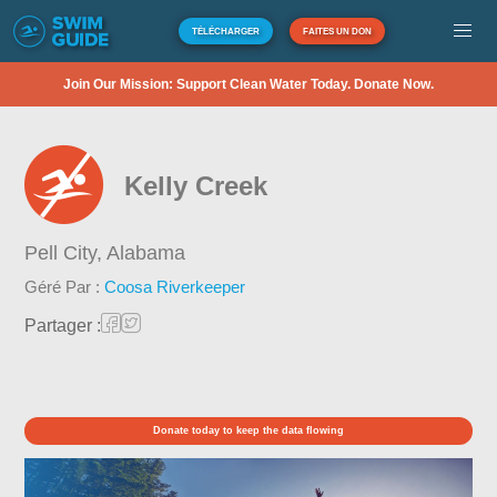
TÉLÉCHARGER
FAITES UN DON
Join Our Mission: Support Clean Water Today. Donate Now.
Kelly Creek
Pell City,
Alabama
Géré Par :
Coosa Riverkeeper
Partager :
Donate today to keep the data flowing