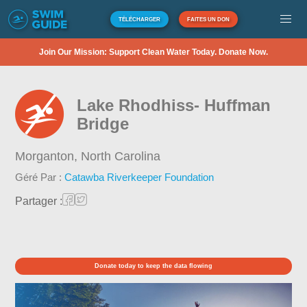
TÉLÉCHARGER
FAITES UN DON
Join Our Mission: Support Clean Water Today. Donate Now.
Lake Rhodhiss- Huffman
Bridge
Morganton,
North Carolina
Géré Par :
Catawba Riverkeeper Foundation
Partager :
Donate today to keep the data flowing