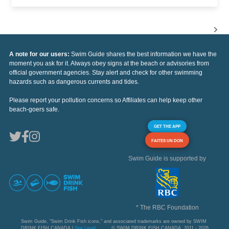
A note for our users:
Swim Guide shares the best information we have the
moment you ask for it. Always obey signs at the beach or advisories from
official government agencies. Stay alert and check for other swimming
hazards such as dangerous currents and tides.
Please report your pollution concerns so Affiliates can help keep other
beach-goers safe.
GET THE APP
FAITES UN DON
Swim Guide is supported by
* The RBC Foundation
Swim Guide, "Swim Drink Fish icons," and associated trademarks are owned by SWIM
DRINK FISH CANADA |
See Legal
© SWIM DRINK FISH CANADA, 2011 - 2026