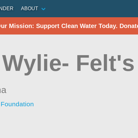
INDER
ABOUT
Our Mission: Support Clean Water Today. Donat
Wylie- Felt's
na
 Foundation