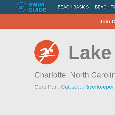
BEACH BASICS
BEACH F
Join 
Lake 
Charlotte,
North Caroli
Géré Par :
Catawba Riverkeeper