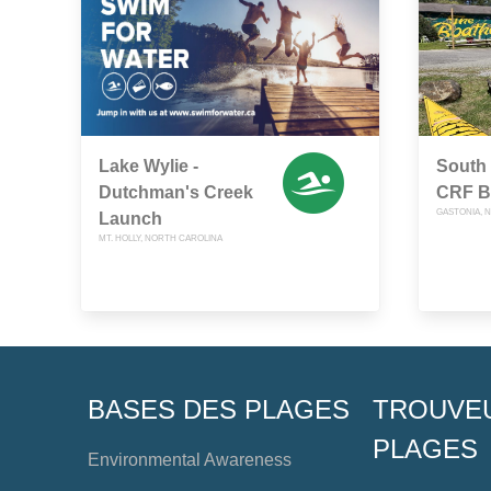
Lake Wylie -
South 
Dutchman's Creek
CRF B
GASTONIA, 
Launch
MT. HOLLY, NORTH CAROLINA
BASES DES PLAGES
TROUVE
PLAGES
Environmental Awareness