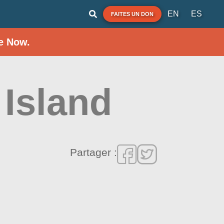
EN
ES
FAITES UN DON
e Now.
 Island
Partager :