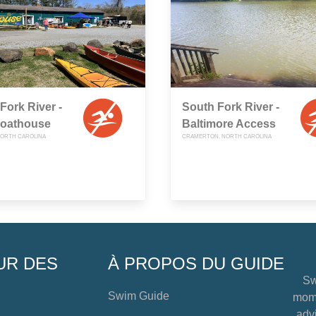
Fork River -
South Fork River -
oathouse
Baltimore Access
NORTH CAROLINA
CRAMERTON, NORTH CAROLINA
UR DES
À PROPOS DU GUIDE
Sw
Swim Guide
mome
advi