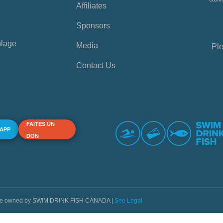
Affiliates
Sponsors
plage
Media
Ple
Contact Us
FAITES UN
 APP
DON
s are owned by SWIM DRINK FISH CANADA |
See Legal