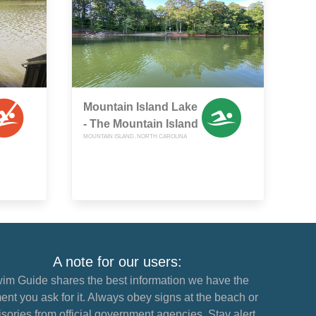
Mountain Island Lake
- The Mountain Island
MOUNTAIN ISLAND, NORTH CAROLINA
A note for our users:
im Guide shares the best information we have the
nt you ask for it. Always obey signs at the beach or
sories from official government agencies. Stay alert