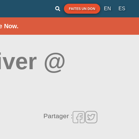
EN
ES
FAITES UN DON
e Now.
iver @
Partager :