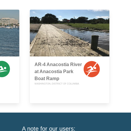
AR-4 Anacostia River
at Anacostia Park
Boat Ramp
WASHINGTON, DISTRICT OF COLUMBIA
A note for our users: