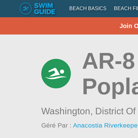
BEACH BASICS
BEACH F
Join 
AR-8
Popl
Washington,
District O
Géré Par :
Anacostia Riverkeeper