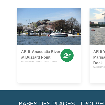
AR-6- Anacostia River
AR-5 Y
at Buzzard Point
Marina
WASHINGTON, DISTRICT OF COLUMBIA
Dock
WASHINGTON
BASES DES PLAGES
TROUVE