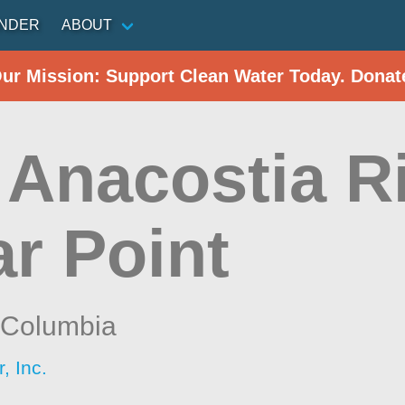
INDER
ABOUT
Our Mission: Support Clean Water Today. Donat
 Anacostia R
ar Point
f Columbia
, Inc.