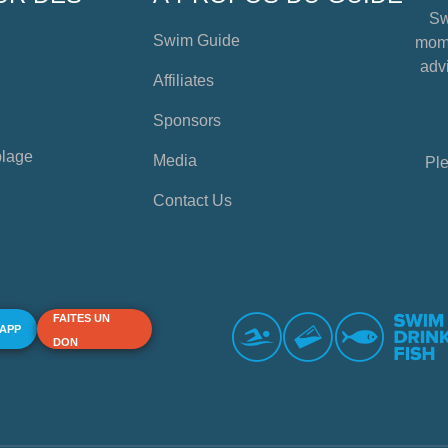
Sw
Swim Guide
mome
advi
Affiliates
Sponsors
plage
Media
Ple
Contact Us
FAITES UN
 APP
DON