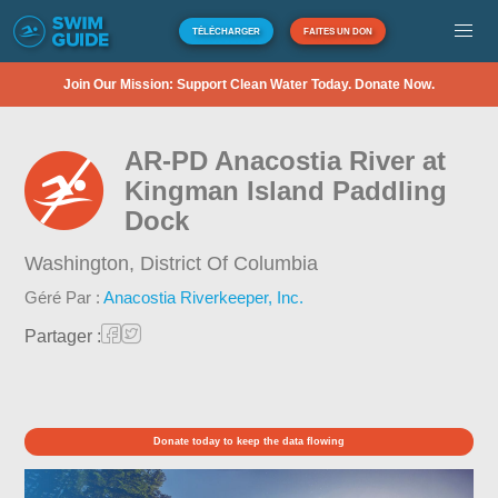
TÉLÉCHARGER
FAITES UN DON
Join Our Mission: Support Clean Water Today. Donate Now.
AR-PD Anacostia River at
Kingman Island Paddling
Dock
Washington,
District Of Columbia
Géré Par :
Anacostia Riverkeeper, Inc.
Partager :
Donate today to keep the data flowing