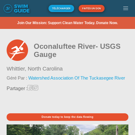
TÉLÉCHARGER
FAITES UN DON
Join Our Mission: Support Clean Water Today. Donate Now.
Oconaluftee River- USGS
Gauge
Whittier,
North Carolina
Géré Par :
Watershed Association Of The Tuckasegee River
Partager :
Donate today to keep the data flowing