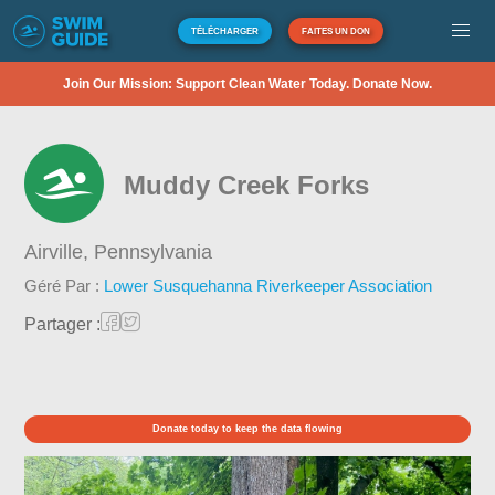
TÉLÉCHARGER
FAITES UN DON
Join Our Mission: Support Clean Water Today. Donate Now.
Muddy Creek Forks
Airville,
Pennsylvania
Géré Par :
Lower Susquehanna Riverkeeper Association
Partager :
Donate today to keep the data flowing