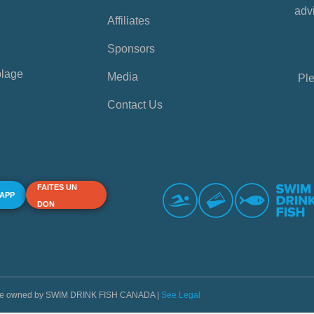
advi
Affiliates
Sponsors
plage
Media
Ple
Contact Us
FAITES UN
 APP
DON
s are owned by SWIM DRINK FISH CANADA |
See Legal