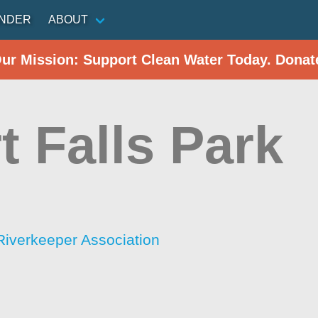
INDER
ABOUT
Our Mission: Support Clean Water Today. Donat
t Falls Park
iverkeeper Association