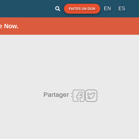
EN
ES
FAITES UN DON
e Now.
Partager :