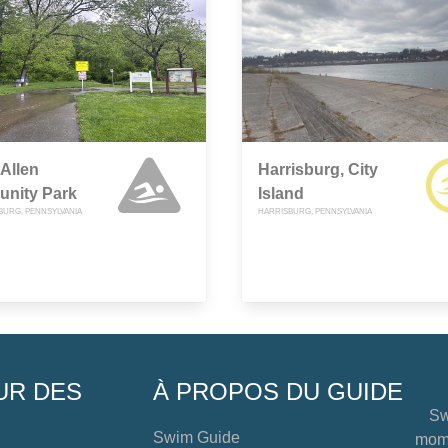
Allen
Harrisburg, City
nity Park
Island
URG, PENNSYLVANIA
HARRISBURG, PENNSYLVANIA
UR DES
À PROPOS DU GUIDE
Sw
Swim Guide
mome