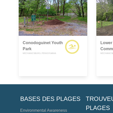
Conodoguinet Youth
Lower 
Park
Commu
MECHANICSBURG, PENNSYLVANIA
MECHANICSB
BASES DES PLAGES
TROUVE
PLAGES
Environmental Awareness