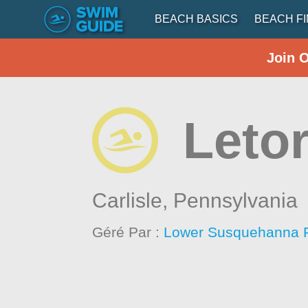
BEACH BASICS
BEACH F
Join 
Letor
Carlisle,
Pennsylvania
Géré Par :
Lower Susquehanna R