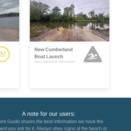
New Cumberland
Boat Launch
NEW CUMBERLAND, PENNSYLVANIA
A note for our users:
im Guide shares the best information we have the
nt you ask for it. Always obey signs at the beach or