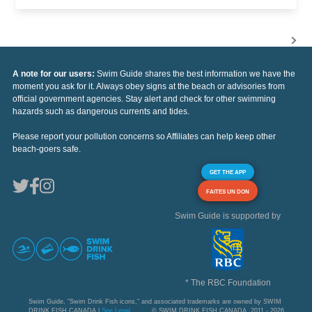
A note for our users:
Swim Guide shares the best information we have the
moment you ask for it. Always obey signs at the beach or advisories from
official government agencies. Stay alert and check for other swimming
hazards such as dangerous currents and tides.
Please report your pollution concerns so Affiliates can help keep other
beach-goers safe.
GET THE APP
FAITES UN DON
Swim Guide is supported by
* The RBC Foundation
Swim Guide, "Swim Drink Fish icons," and associated trademarks are owned by SWIM
DRINK FISH CANADA |
See Legal
© SWIM DRINK FISH CANADA, 2011 - 2026