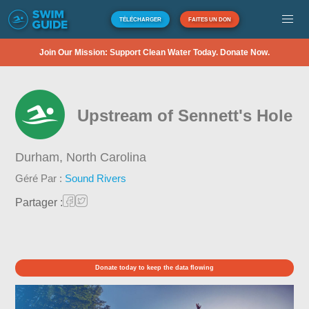
TÉLÉCHARGER
FAITES UN DON
Join Our Mission: Support Clean Water Today. Donate Now.
Upstream of Sennett's Hole
Durham,
North Carolina
Géré Par :
Sound Rivers
Partager :
Donate today to keep the data flowing