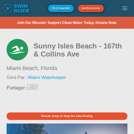
TÉLÉCHARGER
FAITES UN DON
Join Our Mission: Support Clean Water Today. Donate Now.
Sunny Isles Beach - 167th
& Collins Ave
Miami Beach,
Florida
Géré Par :
Miami Waterkeeper
Partager :
Donate today to keep the data flowing