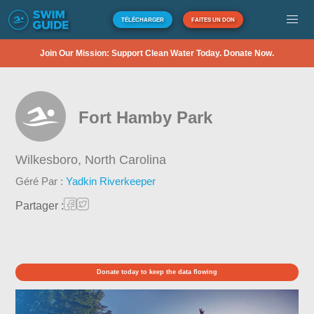
TÉLÉCHARGER
FAITES UN DON
Join Our Mission: Support Clean Water Today. Donate Now.
Fort Hamby Park
Wilkesboro,
North Carolina
Géré Par :
Yadkin Riverkeeper
Partager :
Donate today to keep the data flowing