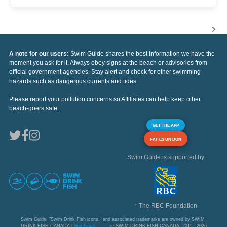
A note for our users:
Swim Guide shares the best information we have the
moment you ask for it. Always obey signs at the beach or advisories from
official government agencies. Stay alert and check for other swimming
hazards such as dangerous currents and tides.
Please report your pollution concerns so Affiliates can help keep other
beach-goers safe.
GET THE APP
FAITES UN DON
Swim Guide is supported by
* The RBC Foundation
Swim Guide, "Swim Drink Fish icons," and associated trademarks are owned by SWIM
DRINK FISH CANADA |
See Legal
© SWIM DRINK FISH CANADA, 2011 - 2026