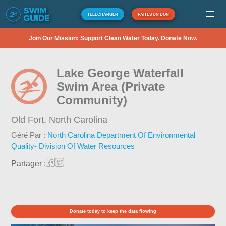
TÉLÉCHARGER
FAITES UN DON
Join Our Mission: Support Clean Water Today. Donate Now.
Lake George Waterfall
Swim Area (Private
Community)
Old Fort,
North Carolina
Géré Par :
North Carolina Department Of Environmental
Quality- Division Of Water Resources
Partager :
Donate today to keep the data flowing