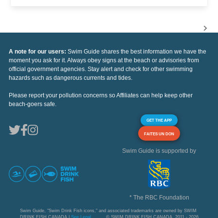
A note for our users:
Swim Guide shares the best information we have the
moment you ask for it. Always obey signs at the beach or advisories from
official government agencies. Stay alert and check for other swimming
hazards such as dangerous currents and tides.
Please report your pollution concerns so Affiliates can help keep other
beach-goers safe.
GET THE APP
FAITES UN DON
Swim Guide is supported by
* The RBC Foundation
Swim Guide, "Swim Drink Fish icons," and associated trademarks are owned by SWIM
DRINK FISH CANADA |
See Legal
© SWIM DRINK FISH CANADA, 2011 - 2026