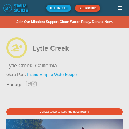
TÉLÉCHARGER
FAITES UN DON
Join Our Mission: Support Clean Water Today. Donate Now.
Lytle Creek
Lytle Creek,
California
Géré Par :
Inland Empire Waterkeeper
Partager :
Donate today to keep the data flowing