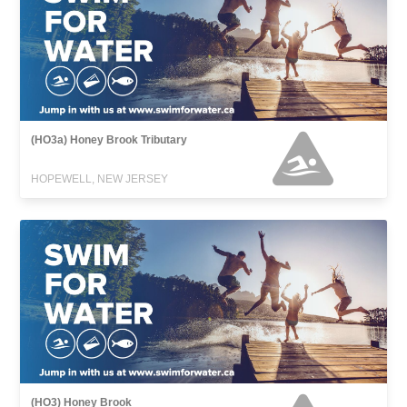
(HO3a) Honey Brook Tributary
HOPEWELL, NEW JERSEY
(HO3) Honey Brook