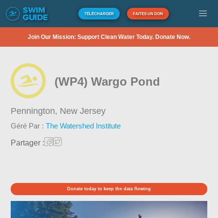
TÉLÉCHARGER
FAITES UN DON
Join Our Mission: Support Clean Water Today. Donate Now.
(WP4) Wargo Pond
Pennington,
New Jersey
Géré Par :
The Watershed Institute
Partager :
Donate today to keep the data flowing