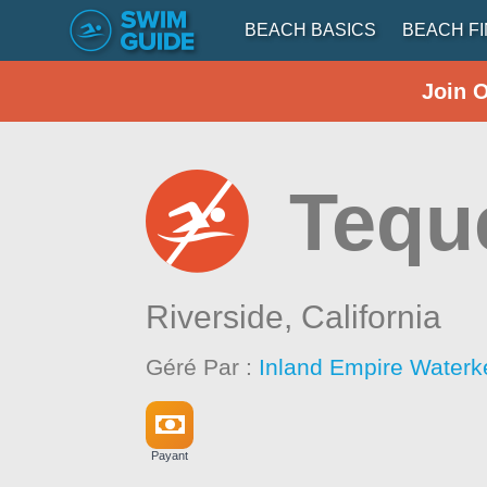
BEACH BASICS
BEACH F
Join 
Tequ
Riverside,
California
Géré Par :
Inland Empire Waterk
Payant