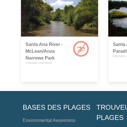
Santa Ana River -
Santa 
McLean/Anza
Parad
RIVERSIDE, 
Narrows Park
RIVERSIDE, CALIFORNIA
BASES DES PLAGES
TROUVE
PLAGES
Environmental Awareness