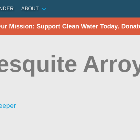
INDER
ABOUT
Our Mission: Support Clean Water Today. Donat
esquite Arro
eeper