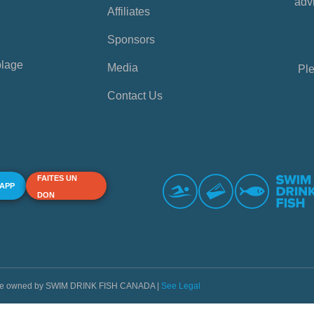
advi
Affiliates
Sponsors
plage
Media
Ple
Contact Us
FAITES UN
 APP
DON
s are owned by SWIM DRINK FISH CANADA |
See Legal