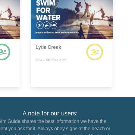
Lytle Creek
LYTLE CREEK, CALIFORNIA
A note for our users:
im Guide shares the best information we have the
nt you ask for it. Always obey signs at the beach or