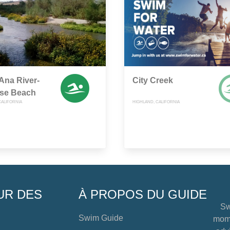
Ana River-
City Creek
ise Beach
CALIFORNIA
HIGHLAND, CALIFORNIA
UR DES
À PROPOS DU GUIDE
Sw
Swim Guide
mome