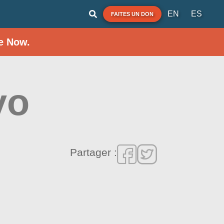
EN
ES
FAITES UN DON
e Now.
yo
Partager :