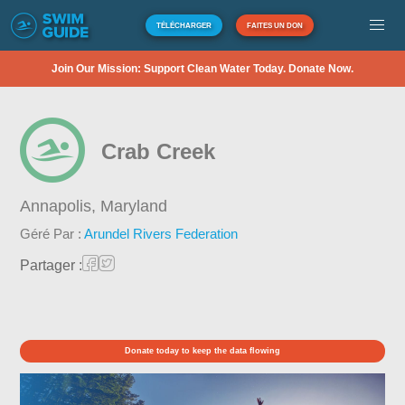
TÉLÉCHARGER
FAITES UN DON
Join Our Mission: Support Clean Water Today. Donate Now.
Crab Creek
Annapolis,
Maryland
Géré Par :
Arundel Rivers Federation
Partager :
Donate today to keep the data flowing