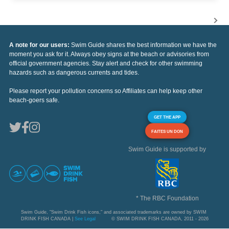
A note for our users:
Swim Guide shares the best information we have the
moment you ask for it. Always obey signs at the beach or advisories from
official government agencies. Stay alert and check for other swimming
hazards such as dangerous currents and tides.
Please report your pollution concerns so Affiliates can help keep other
beach-goers safe.
GET THE APP
FAITES UN DON
Swim Guide is supported by
* The RBC Foundation
Swim Guide, "Swim Drink Fish icons," and associated trademarks are owned by SWIM
DRINK FISH CANADA |
See Legal
© SWIM DRINK FISH CANADA, 2011 - 2026