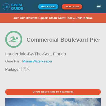
TÉLÉCHARGER
FAITES UN DON
Join Our Mission: Support Clean Water Today. Donate Now.
Commercial Boulevard Pier
Lauderdale-By-The-Sea,
Florida
Géré Par :
Miami Waterkeeper
Partager :
Donate today to keep the data flowing