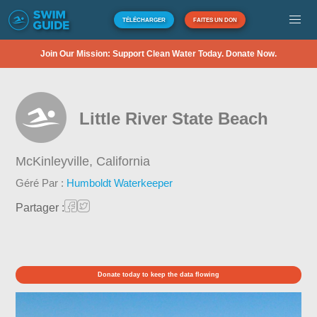
TÉLÉCHARGER
FAITES UN DON
Join Our Mission: Support Clean Water Today. Donate Now.
Little River State Beach
McKinleyville,
California
Géré Par :
Humboldt Waterkeeper
Partager :
Donate today to keep the data flowing