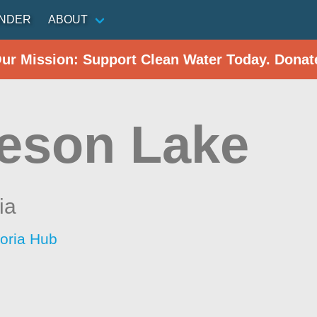
INDER
ABOUT
Our Mission: Support Clean Water Today. Donat
eson Lake
ia
toria Hub