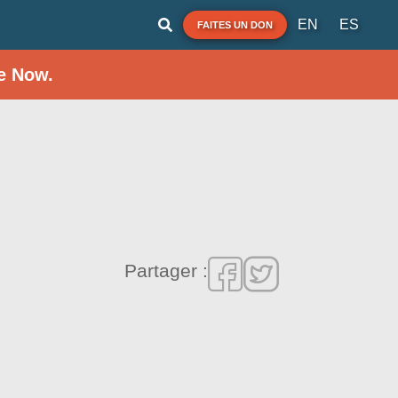
EN
ES
FAITES UN DON
e Now.
Partager :