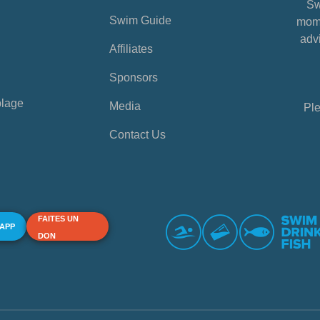
Sw
Swim Guide
mome
advi
Affiliates
Sponsors
plage
Media
Ple
Contact Us
FAITES UN
 APP
DON