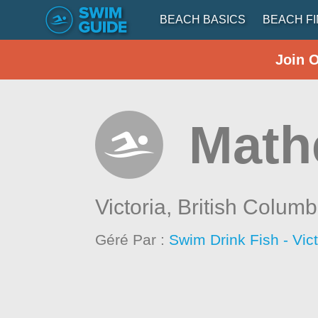
BEACH BASICS
BEACH F
Join 
Math
Victoria,
British Columb
Géré Par :
Swim Drink Fish - Vic