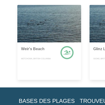
Weir's Beach
Glinz 
METCHOSIN, BRITISH COLUMBIA
SOOKE, BRI
BASES DES PLAGES
TROUVE