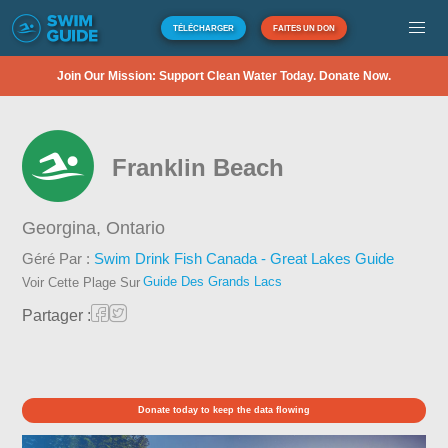
TÉLÉCHARGER
FAITES UN DON
Join Our Mission: Support Clean Water Today. Donate Now.
Franklin Beach
Georgina,
Ontario
Géré Par :
Swim Drink Fish Canada - Great Lakes Guide
Guide Des Grands Lacs
Voir Cette Plage Sur
Partager :
Donate today to keep the data flowing