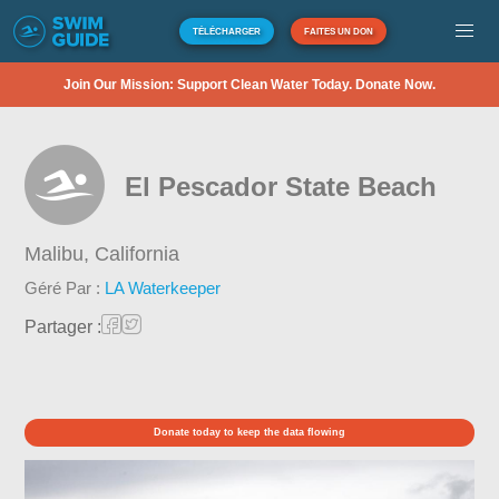
TÉLÉCHARGER
FAITES UN DON
Join Our Mission: Support Clean Water Today. Donate Now.
El Pescador State Beach
Malibu,
California
Géré Par :
LA Waterkeeper
Partager :
Donate today to keep the data flowing