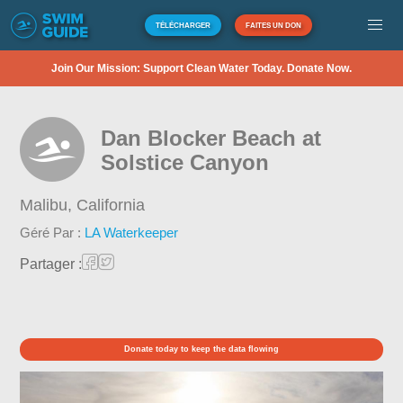
TÉLÉCHARGER
FAITES UN DON
Join Our Mission: Support Clean Water Today. Donate Now.
Dan Blocker Beach at
Solstice Canyon
Malibu,
California
Géré Par :
LA Waterkeeper
Partager :
Donate today to keep the data flowing