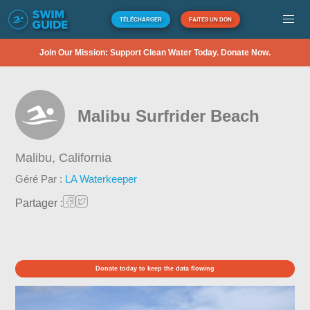
TÉLÉCHARGER
FAITES UN DON
Join Our Mission: Support Clean Water Today. Donate Now.
Malibu Surfrider Beach
Malibu,
California
Géré Par :
LA Waterkeeper
Partager :
Donate today to keep the data flowing