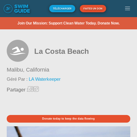
TÉLÉCHARGER
FAITES UN DON
Join Our Mission: Support Clean Water Today. Donate Now.
La Costa Beach
Malibu,
California
Géré Par :
LA Waterkeeper
Partager :
Donate today to keep the data flowing