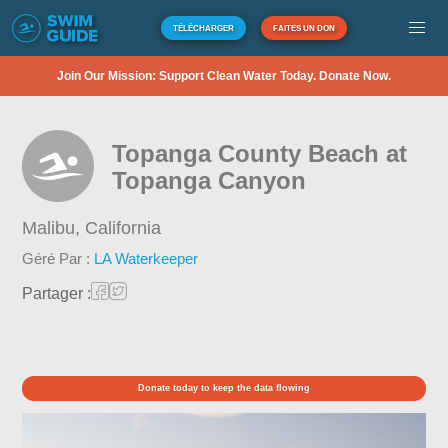
TÉLÉCHARGER
FAITES UN DON
Join Our Mission: Support Clean Water Today. Donate Now.
Topanga County Beach at
Topanga Canyon
Malibu,
California
Géré Par :
LA Waterkeeper
Partager :
Donate today to keep the data flowing