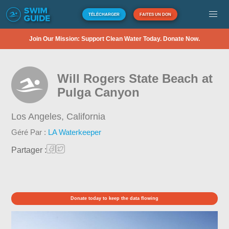
TÉLÉCHARGER
FAITES UN DON
Join Our Mission: Support Clean Water Today. Donate Now.
Will Rogers State Beach at
Pulga Canyon
Los Angeles,
California
Géré Par :
LA Waterkeeper
Partager :
Donate today to keep the data flowing