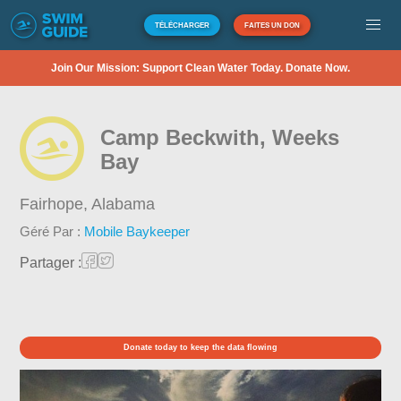
TÉLÉCHARGER
FAITES UN DON
Join Our Mission: Support Clean Water Today. Donate Now.
Camp Beckwith, Weeks
Bay
Fairhope,
Alabama
Géré Par :
Mobile Baykeeper
Partager :
Donate today to keep the data flowing