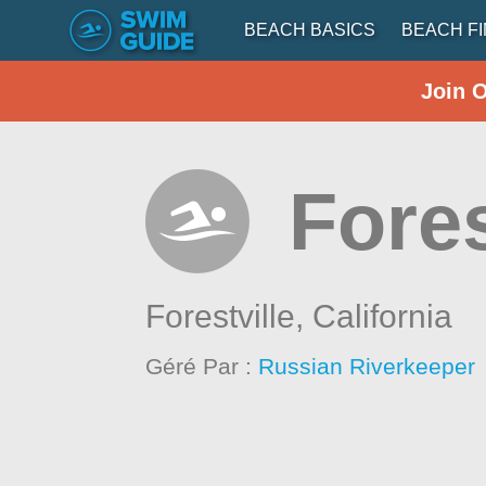
BEACH BASICS
BEACH F
Join 
Fores
Forestville,
California
Géré Par :
Russian Riverkeeper