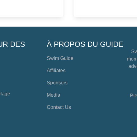
UR DES
À PROPOS DU GUIDE
Sw
Swim Guide
mome
advi
Affiliates
Sponsors
plage
Media
Ple
Contact Us