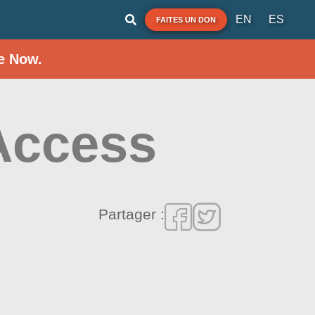
EN
ES
FAITES UN DON
e Now.
 Access
Partager :