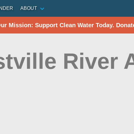
INDER
ABOUT
Our Mission: Support Clean Water Today. Donat
tville River