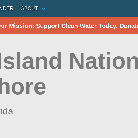
INDER
ABOUT
Our Mission: Support Clean Water Today. Donat
Island Nation
hore
rida