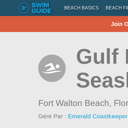
BEACH BASICS
BEACH F
Join 
Gulf 
Seas
Fort Walton Beach,
Flo
Géré Par :
Emerald Coastkeeper