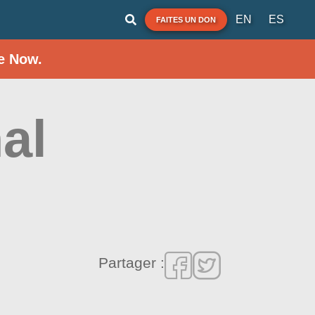
EN
ES
FAITES UN DON
e Now.
al
Partager :