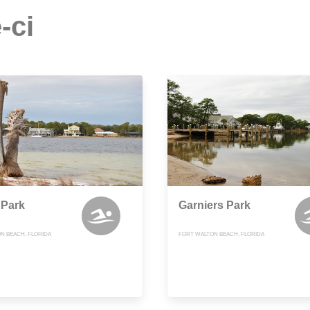
-ci
 Park
Garniers Park
N BEACH, FLORIDA
FORT WALTON BEACH, FLORIDA