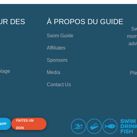
UR DES
À PROPOS DU GUIDE
Sw
Swim Guide
mome
advi
Affiliates
Sponsors
plage
Media
Ple
Contact Us
FAITES UN
 APP
DON